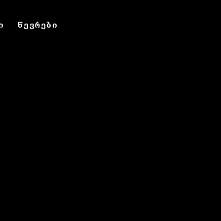
Com
ი
წევრები
ფორუმი
ონლაინ წიგნი