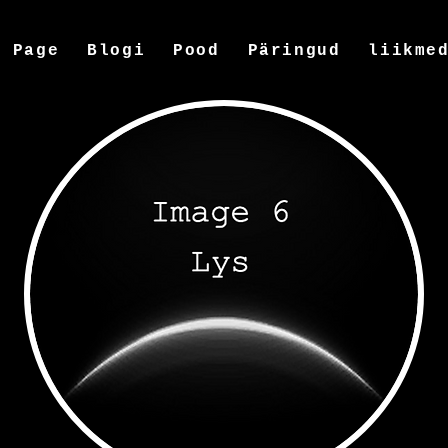
w Page
Blogi
Pood
Päringud
liikme