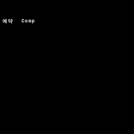
Compendium (Item)
Compendium (I
 예약