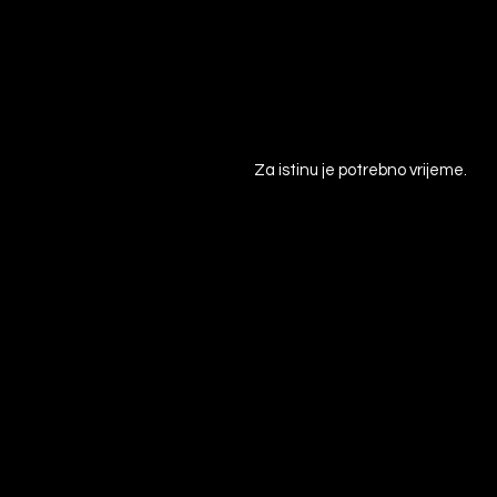
Za istinu je potrebno vrijeme.
Who are you?