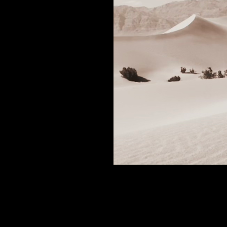
©2023 od From Above The Earth.