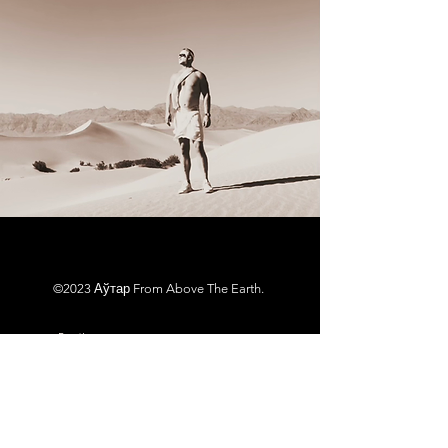
©2023 Аўтар From Above The Earth.
Email
Subscribe