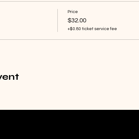
Price
$32.00
+$0.80 ticket service fee
vent
©2023 From Above The Earth.