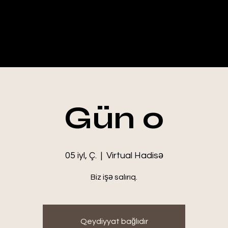
TALE
Gün 0
05 iyl, Ç.
  |  
Virtual Hadisə
Biz işə salırıq.
Qeydiyyat bağlıdır