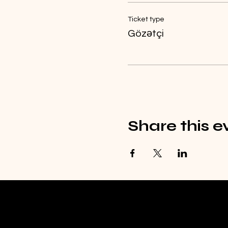
Ticket type
Gözətçi
Share this e