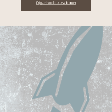
Digər hadisələrə baxın